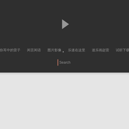
你耳中的雷子
闲言闲语
图片影像
乐迷在这里
迷乐画赵雷
试听下