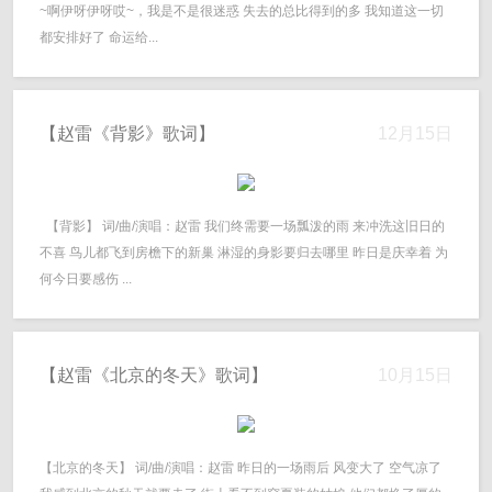
~啊伊呀伊呀哎~，我是不是很迷惑 失去的总比得到的多 我知道这一切
都安排好了 命运给...
【赵雷《背影》歌词】
12月15日
【背影】 词/曲/演唱：赵雷 我们终需要一场瓢泼的雨 来冲洗这旧日的
不喜 鸟儿都飞到房檐下的新巢 淋湿的身影要归去哪里 昨日是庆幸着 为
何今日要感伤 ...
【赵雷《北京的冬天》歌词】
10月15日
【北京的冬天】 词/曲/演唱：赵雷 昨日的一场雨后 风变大了 空气凉了 