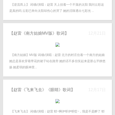
【逆流而上】 词/曲/演唱：赵雷 天上挂着一个不落的太阳 我问云彩这
是真的吗 云彩已奔向太阳却伤心的哭了 她的泪珠透出七彩光 ...
【赵雷《南方姑娘MV版》歌词】
12月21日
【南方姑娘】MV版 词/曲/演唱：赵雷 北方的村庄住着一个南方的姑娘 
她总是喜欢穿着带花的裙子站在路旁 她的话不多但笑起来是那么平静悠
扬 她柔弱的眼神里...
【赵雷《飞来飞去》《眼睛》歌词】
12月17日
【飞来飞去】 词/曲/演唱：赵雷 耶~啊伊呀伊呀哎~，我是不是醉了 耶