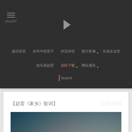
playlist
返回首页
你耳中的雷子
闲言闲语
图片影像
乐迷在这里
迷乐画赵雷
试听下载
网站通告
【赵雷《家乡》歌词】
12月28日