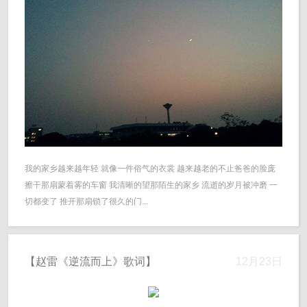
我的家乡越来越年轻 就像一件俗气的衣裳 越来越老的不止爸爸的脸庞
擦干那扇蒙着雾的车窗 我清晰的望那陌生的家乡 流逝的岁月被冲磨 一
切都变了 推开那扇锁了很久的门...
【赵雷《逆流而上》歌词】
12月23日