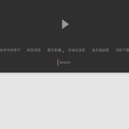
你耳中的雷子
闲言闲语
图片影像
乐迷在这里
迷乐画赵雷
试听下