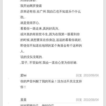
到你的身影.
我开始网罗搜索
庆幸还有你,在广州.我自己也不知道乐个什么
劲,.
就是觉得开心,
看着你一路走来,真的好高兴,
或许真的有前世今生,因为在我第一眼看到你
的时候,就想要呆在你身边,远远的看着你就好,
即使你不知道在地球的某个角落会有个这样的
人,
说的没头没尾的.
,雷子, 不管如何,我会一直在心里为你祈祷.
爱lei
回复
2010/06/04
你的声音叫醒了我的耳朵！没办法不关注支持
你！
晨晨
回复
2010/06/04
好好照顾自己。做好自己。