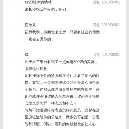
zz23轻吟的呐喊
回复
2010/06/01
来长沙找我宵夜吧，哥们
耍单儿
回复
2010/06/01
记得我啊，你回北京之后，只要有机会的话我
一定会去见你的！
璞
回复
2010/06/01
昨天在芒果台看到了一点你进300强的实况，
觉得你很疲惫。
那种掩饰不住的紧张和在意让人看了那么的怜
惜。其实，一直都觉得你可能不是那么适合那
个舞台。你那么倔强而又尊严的站在那里，任
那些或许不懂你的人任意评价，你还算年轻的
心里又是怎样一种忐忑和不安？
忽然不知道要给你表达怎样的意思，比起在这
里疯狂追随你的乐迷来，我多的可能是一份理
智和清醒。所以，看到的你就越发的让人心