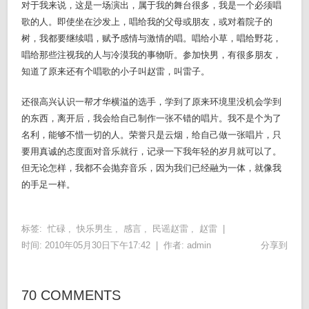
对于我来说，这是一场演出，属于我的舞台很多，我是一个必须唱
歌的人。即使坐在沙发上，唱给我的父母或朋友，或对着院子的
树，我都要继续唱，赋予感情与激情的唱。唱给小草，唱给野花，
唱给那些注视我的人与冷漠我的事物听。参加快男，有很多朋友，
知道了原来还有个唱歌的小子叫赵雷，叫雷子。
还很高兴认识一帮才华横溢的选手，学到了原来环境里没机会学到
的东西，离开后，我会给自己制作一张不错的唱片。我不是个为了
名利，能够不惜一切的人。荣誉只是云烟，给自己做一张唱片，只
要用真诚的态度面对音乐就行，记录一下我年轻的岁月就可以了。
但无论怎样，我都不会抛弃音乐，因为我们已经融为一体，就像我
的手足一样。
标签:
忙碌
,
快乐男生
,
感言
,
民谣赵雷
,
赵雷
|
时间: 2010年05月30日下午17:42 |
作者:
admin
分享到
70 COMMENTS