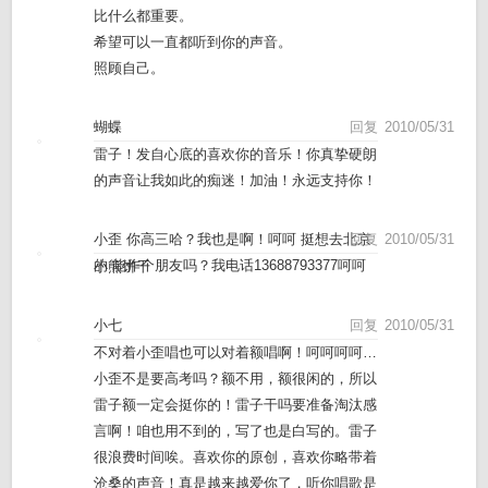
比什么都重要。
希望可以一直都听到你的声音。
照顾自己。
蝴蝶
回复
2010/05/31
雷子！发自心底的喜欢你的音乐！你真挚硬朗
的声音让我如此的痴迷！加油！永远支持你！
小歪 你高三哈？我也是啊！呵呵 挺想去北京
回复
2010/05/31
的 能作个朋友吗？我电话13688793377呵呵
小熊饼干
小七
回复
2010/05/31
不对着小歪唱也可以对着额唱啊！呵呵呵呵…
小歪不是要高考吗？额不用，额很闲的，所以
雷子额一定会挺你的！雷子干吗要准备淘汰感
言啊！咱也用不到的，写了也是白写的。雷子
很浪费时间唉。喜欢你的原创，喜欢你略带着
沧桑的声音！真是越来越爱你了，听你唱歌是