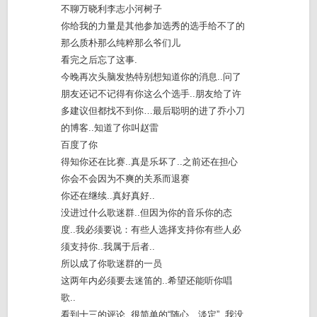
不聊万晓利李志小河树子
你给我的力量是其他参加选秀的选手给不了的
那么质朴那么纯粹那么爷们儿
看完之后忘了这事.
今晚再次头脑发热特别想知道你的消息..问了
朋友还记不记得有你这么个选手..朋友给了许
多建议但都找不到你…最后聪明的进了乔小刀
的博客..知道了你叫赵雷
百度了你
得知你还在比赛..真是乐坏了..之前还在担心
你会不会因为不爽的关系而退赛
你还在继续..真好真好..
没进过什么歌迷群..但因为你的音乐你的态
度..我必须要说：有些人选择支持你有些人必
须支持你..我属于后者..
所以成了你歌迷群的一员
这两年内必须要去迷笛的..希望还能听你唱
歌..
看到十三的评论..很简单的“随心…淡定”..我没