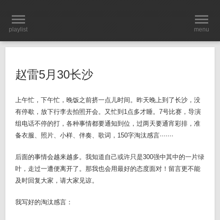
playlist
menu
赵雷5月30长沙
上午忙，下午忙，晚饭之前挤一点儿时间。昨天晚上到了长沙，没
有停歇，放下行李去拍照开会。又忙到1点多才睡。7号比赛，导演
组电话不停的打，各种事情都要通知到位，过两天要通宵彩排，准
备衣服、照片、小样、伴奏、歌词，150字淘汰感言·······
后面的事情会越来越多。我知道自己或许只是300强中其中的一片绿
叶，走过一遭便离开了。那我也会用最好的态度面对！留言更不能
及时回复大家，请大家见谅。
我写好的淘汰感言：