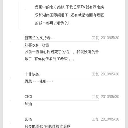
@画中的南方姑娘
下载芒果TV就有湖南娱
乐和湖南国际频道了. 还有就是地面有唱区
的城市都可以看到的!
新西兰的支持者～
回复
2010/05/30
好喜欢你..赵雷.
以前一直担心许巍死了的话。。我就没听的音
乐了..有你仿佛看到了希望.。。
非非快跑
回复
2010/05/30
恩恩~~~吼吼~~~
CICI .
回复
2010/05/30
加油 ，
贰佰
回复
2010/05/30
只要能唱歌 管他对着谁唱呢