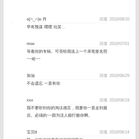
o(∩_∩)o 丹
回复
2010/08/10
早有预谋 嘿嘿 玩笑…
moo
回复
2010/07/01
等着你的专辑。可否给我送上一个亲笔签名照
~~哈~~
加油
回复
2010/06/29
不会遗忘 一直有你
xxx
回复
2010/06/19
我不要听到你的淘汰感言，我要你一直走到最
后。必须的~~因为没人能打败你啊。
宝贝tt
回复
2010/06/14