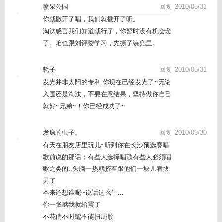
喷泉公园
回复
2010/05/31
你就撒开了唱，我们就撒开了听。
淘汰感言我们知道就行了，你暂时没有机会念
了。咱也跟刘评委学习，先撕了装兜里。
耗子
回复
2010/05/31
发光并非太阳的专利,你现在已经发光了~无论
入围还是淘汰，不要在意结果，坚持做你自己
就好~兄弟~！你已经成功了~
发疯的虫子。
回复
2010/05/30
有天在朋友店里玩儿~听到你在长沙预选赛唱
歌前说的那话：有些人选择唱歌有些人必须唱
歌之类的..头脑一热就挤着跟他们一块儿看快
男了
本来还想谁呢~说话这么牛…
你一张嘴我就给震了
不花俏不时髦不能扭屁股