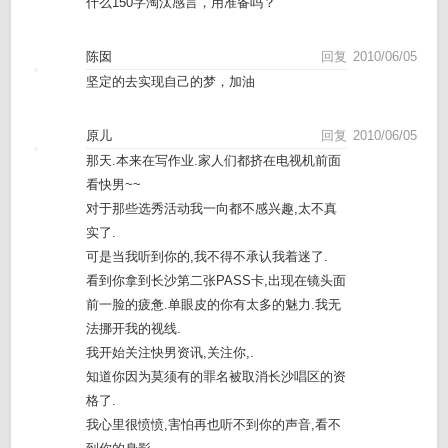
什么150字淘汰感言，用准备吗？
陈囡
回复
2010/06/05
坚定的去实现自己的梦，加油
原儿
回复
2010/06/05
那天.本来在写作业.家人们都挤在电视机前面
看快男~~
对于那些选秀活动我一向都不感兴趣,太不真
实了.
可是当我听到你的,我不得不承认我着迷了.
看到你拿到长沙第二张PASS卡,出现在镜头面
前一脸的疲惫.单眼皮的你有太多的魅力.我无
法挪开我的视线.
我开始关注快男资讯,关注你,.
知道你因为莫须有的罪名被取消长沙唱区的资
格了.
我心里很愤愤,害怕再也听不到你的声音,看不