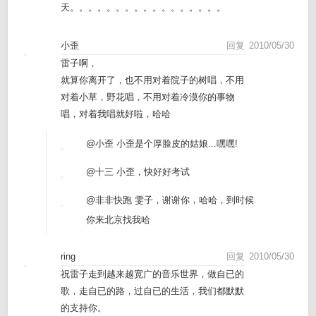
天。。。。。。。。。。。。。。。。。
小歪
回复
2010/05/30
雷子啊，
就算你离开了，也不用对着院子的树唱，不用
对着小草，野花唱，不用对着冷漠你的事物
唱，对着我唱就好啦，哈哈
@小歪
小歪是个厚脸皮的姑娘...嘿嘿!
@十三
小歪，快好好考试
@非非快跑
雯子，谢谢你，哈哈，到时候
你来北京找我哈
ring
回复
2010/05/30
祝雷子走到越来越宽广的音乐世界，做自已的
歌，走自已的路，过自已的生活，我们都默默
的支持你。