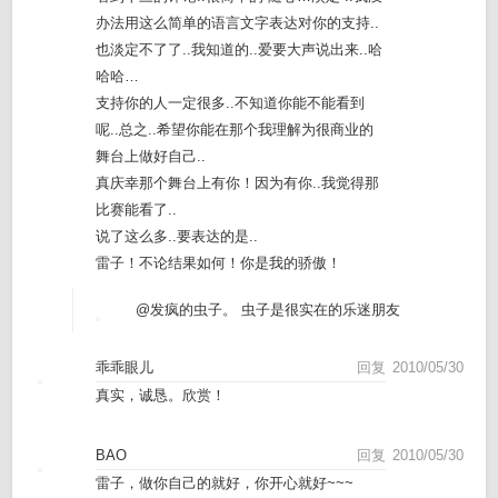
办法用这么简单的语言文字表达对你的支持..
也淡定不了了..我知道的..爱要大声说出来..哈
哈哈…
支持你的人一定很多..不知道你能不能看到
呢..总之..希望你能在那个我理解为很商业的
舞台上做好自己..
真庆幸那个舞台上有你！因为有你..我觉得那
比赛能看了..
说了这么多..要表达的是..
雷子！不论结果如何！你是我的骄傲！
@发疯的虫子。
虫子是很实在的乐迷朋友
乖乖眼儿
回复
2010/05/30
真实，诚恳。欣赏！
BAO
回复
2010/05/30
雷子，做你自己的就好，你开心就好~~~