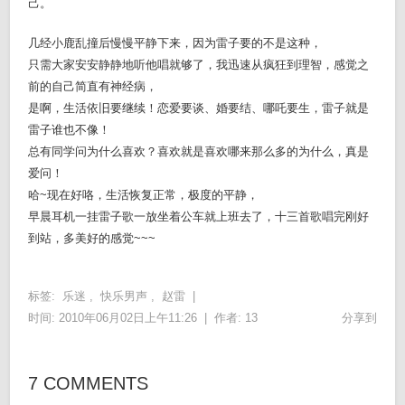
己。
几经小鹿乱撞后慢慢平静下来，因为雷子要的不是这种，
只需大家安安静静地听他唱就够了，我迅速从疯狂到理智，感觉之
前的自己简直有神经病，
是啊，生活依旧要继续！恋爱要谈、婚要结、哪吒要生，雷子就是
雷子谁也不像！
总有同学问为什么喜欢？喜欢就是喜欢哪来那么多的为什么，真是
爱问！
哈~现在好咯，生活恢复正常，极度的平静，
早晨耳机一挂雷子歌一放坐着公车就上班去了，十三首歌唱完刚好
到站，多美好的感觉~~~
标签:
乐迷
,
快乐男声
,
赵雷
|
时间: 2010年06月02日上午11:26 |
作者:
13
分享到
7 COMMENTS