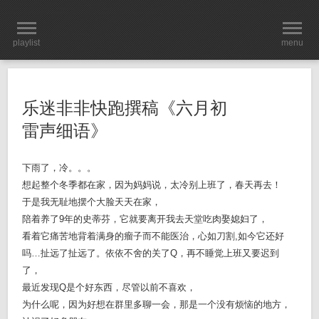
playlist
menu
乐迷非非快跑撰稿《六月初
雷声细语》
下雨了，冷。。。
想起整个冬季都在家，因为妈妈说，太冷别上班了，春天再去！
于是我无耻地摆个大脸天天在家，
陪着养了9年的史蒂芬，它就要离开我去天堂吃肉娶媳妇了，
看着它痛苦地背着满身的瘤子而不能医治，心如刀割,如今它还好
吗…扯远了扯远了。依依不舍的关了Q，再不睡觉上班又要迟到
了，
最近发现Q是个好东西，尽管以前不喜欢，
为什么呢，因为好想在群里多聊一会，那是一个没有烦恼的地方，