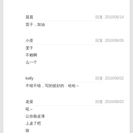
晨晨
回复
2010/06/14
雷子，加油
小歪
回复
2010/06/05
雯子
不赖啊
么一个
kelly
回复
2010/06/02
不错不错，写的挺好的．哈哈～
老菜
回复
2010/06/02
吼～
让你脸皮薄
上桌了吧
咳