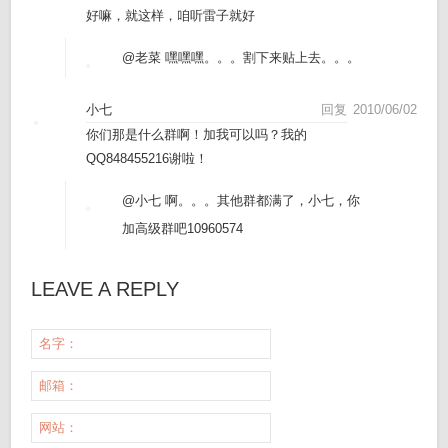
好嘛，就这样，咱听雷子就好
@老菜
嘿嘿嘿。。。割下来贴上去。。。
小七
回复
2010/06/02
你们那是什么群啊！加我可以吗？我的
QQ848455216谢啦！
@小七
啊。。。其他群都满了，小七，你
加高级群吧10960574
LEAVE A REPLY
名字：
邮箱：
网站：