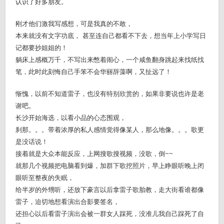
认识了好多朋友。
刚才他们激我写感想，可是我真的不敢，
本来就没有文字功底， 甚至连自己都看不下去，想当年上小学写日
记都要抄姐姐的！
躺床上感概万千，不写出来憋着闹心，一个咸鱼翻身跳起来找纸找
笔，此时此刻悔自己手笨不会华丽辞藻啊，又扯远了！
惭愧，以前不知道雷子，也没有特别欣赏的，如果非要说也许是老
谢吧。
长沙开始海选，以看小品的心态围观，
刹那。。。带着浓厚的私人感情觉得像某人，那么地像。。。歌更
是没话说！
接着就是大众本能反应，上网搜歌搜视频，没歌，倒~~
就那几个视频把电脑看到爆，加群下歌挖照片，早上睁眼听晚上闭
眼听至整夜的失眠，
给半岁的外甥听，还放下豪言以后拿雷子歌胎教，走大街看谁都像
雷子，迫切地想看演出合影要签名，
还担心以后看雷子演出会被一群女人踩死，没准儿我自己踩死了自