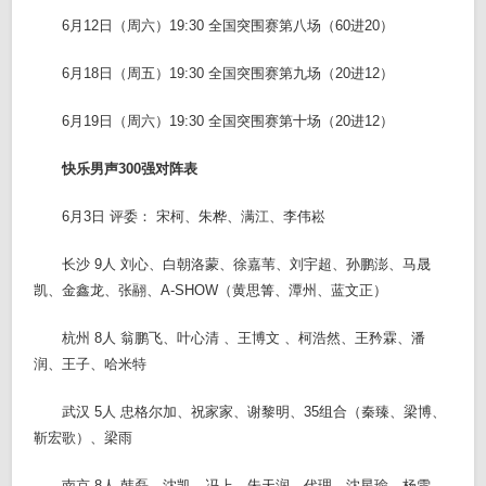
6月12日（周六）19:30 全国突围赛第八场（60进20）
6月18日（周五）19:30 全国突围赛第九场（20进12）
6月19日（周六）19:30 全国突围赛第十场（20进12）
快乐男声300强对阵表
6月3日 评委： 宋柯、朱桦、满江、李伟崧
长沙 9人 刘心、白朝洛蒙、徐嘉苇、刘宇超、孙鹏澎、马晟
凯、金鑫龙、张翮、A-SHOW（黄思箐、潭州、蓝文正）
杭州 8人 翁鹏飞、叶心清 、王博文 、柯浩然、王矜霖、潘
润、王子、哈米特
武汉 5人 忠格尔加、祝家家、谢黎明、35组合（秦臻、梁博、
靳宏歌）、梁雨
南京 8人 韩磊、沈凯、冯上、朱天润、代理、沈星瑜、杨雪