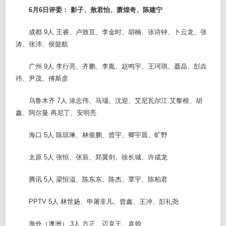
6月6日评委： 影子、敖君怡、萧煌奇、陈建宁
成都 9人 王睿、卢致亘、李金时、胡楠、张诗钟、卜云龙、张
涛、张沛、侯懿航
广州 9人 李行亮、齐鹏、李胤、赵鸣宇、王珂琪、聂晶、彭垚
祎、尹茂、傅斯彦
乌鲁木齐 7人 涂志伟、马瑙、沈迎、艾尼瓦尔江.艾黎根、胡
鑫、阿尔曼.再尼丁、安明亮
海口 5人 陈琼琳、林俊鹏、曾宇、卿宇晨、旷野
太原 5人 张恒、张辰、郑翼剑、徐长城、许成龙
腾讯 5人 梁恒溢、陈东东、陈杰、覃宇、陈柏君
PPTV 5人 林世扬、申屠非凡、曾鑫、王冲、彭礼尧
海外（澳洲） 3人 方正、迈克王、袁帅