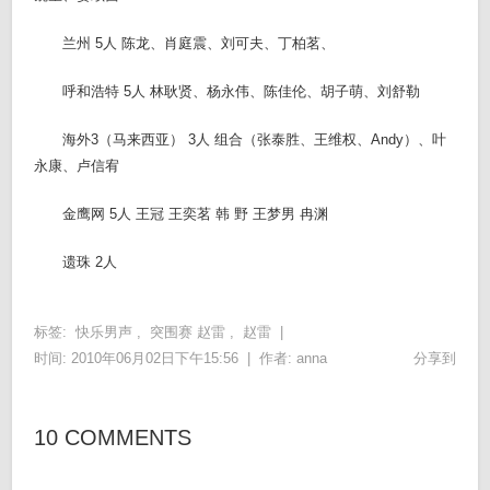
兰州 5人 陈龙、肖庭震、刘可夫、丁柏茗、
呼和浩特 5人 林耿贤、杨永伟、陈佳伦、胡子萌、刘舒勒
海外3（马来西亚） 3人 组合（张泰胜、王维权、Andy）、叶
永康、卢信宥
金鹰网 5人 王冠 王奕茗 韩 野 王梦男 冉渊
遗珠 2人
标签:
快乐男声
,
突围赛 赵雷
,
赵雷
|
时间: 2010年06月02日下午15:56 |
作者:
anna
分享到
10 COMMENTS