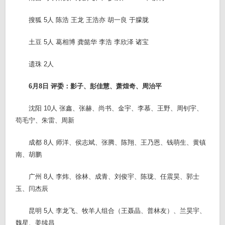
搜狐 5人 陈浩 王龙 王浩亦 胡一良 于朦胧
土豆 5人 葛相博 龚懿华 李浩 李欣泽 诸宝
遗珠 2人
6月8日 评委：影子、彭佳慧、萧煌奇、周治平
沈阳 10人 张鑫、张赫、尚书、金宇、李慕、王野、周钊宇、
苟毛宁、朱雷、周新
成都 8人 师洋、侯志斌、张腾、陈翔、王乃恩、钱萌生、黄镇
南、胡鹏
广州 8人 李炜、徐林、成青、刘俊宇、陈珑、任震昊、郭士
玉、闫杰辰
昆明 5人 李龙飞、牧羊人组合（王聂晶、普林友）、兰昊宇、
魏星、姜续昌