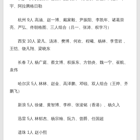
宇、阿拉腾格日勒
杭州 9人 高涵、赵一博、戴家毅、尹振阳、李凯年、诸葛崇
亮、严弘、佟朝格图、三人组合（吕一、张涛、权学习）
西安 10人 梁凡、汤涛、樊博、何欢、程曦、杨林、李雪岩 、
王恺、饶凡翔、梁晓东
长春 7人 杨广庭、蔡文博、权振东、方勃炎、魏一宁、崔航、
袁伟
哈尔滨 5人 林林、赵金、高泽鹏、邓锐、双人组合（王烨、齐
鹏飞）
新浪 5人 徐健、黄智博、李梓、张浚铭（香港）、杨久入
迅雷 5人 林郁杰、杨宗翰、阮力、曾爵、任国超
遗珠 1人 赵小熙