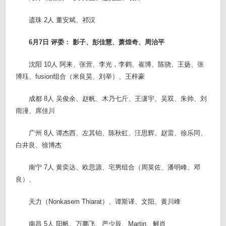
遗珠 2人 董安斌、祁汉
6月7日 评委： 影子、彭佳慧、萧煌奇、周治平
沈阳 10人 阿来、张营、李光，李鹤、崔博、陈骁、王扬、张
博珏、fusion组合（米良昊、刘举）、王梓豪
成都 8人 吴俊余、赵帆、木乃七斤、王潇宇、吴双、朱帅、刘
雨潼、席佳川
广州 8人 谭杰西、左其铂、陈秋虹、汪思辉、赵雷、徐乐同、
白井良、徐博杰
南宁 7人 黄奕达、欧思源、宅男组合（周英佐、潘明峰、邓
良）、
天力（Nonkasem Thiarat）、谭斯译、文阳、黄川峰
南昌 5人 阳帆、万鹏飞、严少辰、Martin、解肖