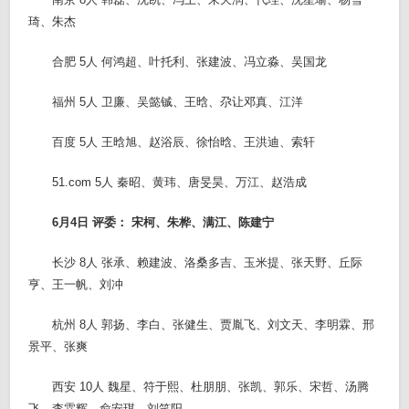
琦、朱杰
合肥 5人 何鸿超、叶托利、张建波、冯立淼、吴国龙
福州 5人 卫廉、吴懿铖、王晗、尕让邓真、江洋
百度 5人 王晗旭、赵浴辰、徐怡晗、王洪迪、索轩
51.com 5人 秦昭、黄玮、唐旻昊、万江、赵浩成
6月4日 评委： 宋柯、朱桦、满江、陈建宁
长沙 8人 张承、赖建波、洛桑多吉、玉米提、张天野、丘际
亨、王一帆、刘冲
杭州 8人 郭扬、李白、张健生、贾胤飞、刘文天、李明霖、邢
景平、张爽
西安 10人 魏星、符于熙、杜朋朋、张凯、郭乐、宋哲、汤腾
飞、李霖辉、俞安琪、刘笑阳