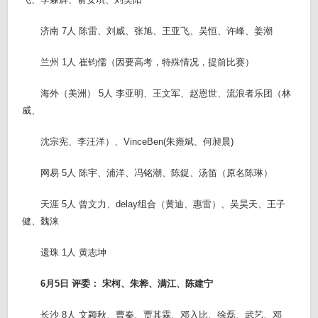
济南 7人 陈雷、刘威、张旭、王亚飞、吴恒、许峰、姜潮
兰州 1人 崔钧儒（因要高考，特殊情况，提前比赛）
海外（美洲） 5人 李亚明、王文军、赵恩世、流浪者乐团（林
威、
沈宗宪、李汪洋）、VinceBen(朱雍斌、何昶晨)
网易 5人 陈宇、浦洋、冯铭潮、陈鋜、汤笛（原名陈琳）
天涯 5人 曾文力、delay组合（黄迪、惠雷）、吴昊天、王子
健、魏涞
遗珠 1人 黄志坤
6月5日 评委： 宋柯、朱桦、满江、陈建宁
长沙 8人 文颖秋、曹秦、贾其霖、邓入比、徐磊、武艺、邓