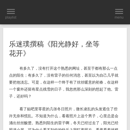
playlist
menu
乐迷璞撰稿《阳光静好，坐等
花开》
有多久了，没有打开这个熟悉的网址，甚至于都有那么一点
点的陌生；有多久了，没有雷子的任何消息，甚至以为自己几乎就
要把他淡忘。可是，在这样一个终于有了丝丝暖意的初春，在这样
一个窗外还留有星点残雪的日子，我忽然那么深刻的想起了他。雷
子，还好吗？
看了贴吧里零星的几张冬日照片，微长凌乱的头发遮住了些
许无奈和慌乱。不知道为什么，看着照片上这个男子，心里总是会
涌出丝丝酸楚。熟悉到陌生的雷子啊，冬天已经过去了，阳光已经
照进小屋，可为什么看不到你的快乐？我盯着照片，看着看着就模