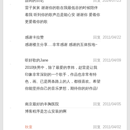
甜肉的日记
回复
2024/07/23
雷子舅舅 谢谢你的歌在我最低谷的时候陪伴
着我 听到你的歌声总是能心安 谢谢你 爱着你
更爱着你的歌
感谢卡拉赞
回复
2011/04/22
感谢楼主分享….非常感谢 感谢的五体投地~
听好歌的Jane
回复
2011/04/09
2010快男中，除了最爱的李炜，赵雷是让我
印象非常深刻的一个歌手，作品也非常有特
色，画、已是两条路上的人，都很喜欢。希望
你能坚持自己的音乐梦想，期待你的好作品!
南京最好的丰胸医院
回复
2011/04/05
博客程序是怎么安装的啊
秋童
回复
2011/04/02