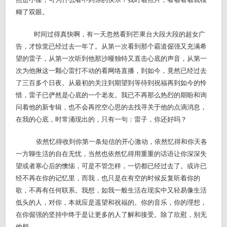
糊了双眼。
时间过得真快啊，有一天忽然看到芒果台大段大段的超女广
告，才惊觉已经过去一年了。从第一次看到那个霸道倔强又充满希
望的雷子，从第一次听到他那沙哑独特又直击心底的声音，从第一
次为他揪这一颗心雷打不动的看网络直播，到如今，竟然已经过去
了三百多个日夜。从最初的关注到期望到等待到祝福再到如今的怜
惜，雷子已俨然是心底的一个老友。我已不再那么热烈的期盼和询
问着他的新专辑，也不会再挖空心思的去找寻关于他的点滴消息，
在我的心底，时常涌现出的，只有一句：雷子，你还好吗？
依然忆得收到你第一条短信的开心激动，依然忆得和你天各
一方聊生活的自在无忧，当然也依然忆得用重重的话语让你深深失
望或者寒心后的懊恼，可是不管怎样，一切都已经过去了。或许已
经不再在你的记忆里，而我，也只是在有空的时候反复听着你的
歌，不再有任何联系。我想，如我一般生活在现实中又轻易像生活
低头的人，对你，本就应是遥望和祝福的。你的音乐，你的理想，
在你倔强的坚持中终于是让更多的人了解和接受。除了欣慰，别无
他想。