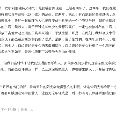
次听到他独特又痞气十足的嗓音到现在，已经有两年了。这两年，我们在紧
期待和欣喜中迎接《赵小雷》的诞生。这两年，我近于有点疯狂的关注过他，然
越来越少，曾经一起疯狂的人也慢慢变成手机里的一个个电话号码，我们谁都没
己的生活。我以为，雷子经过这些年少的梦想和疯狂，一定也会接地气的生活。
样放下吉他拿起生活的工具养家活口，平淡生活。可是，在此刻，我那么庆幸雷
在我说了那些话后断然和我断了联系。是的，雷子是对的。在两年后的今天，在
候，我承认，自己曾经是多么的愚蠢和错误，自己曾经是多么轻视了一个精灵的
活多么的不如意，音乐也依旧可以带他去自由的领域。
我们会钟情于让我们流泪的音乐和人。如果你在偶尔看到这篇杂乱无章的
听吧。而那些或许和我一样，也会深深感慨爱人，你在哪里的人，只希望你再听
没有出门的我，看着窗外的阳光会觉得那么的刺眼。让这些阳光都给那个必
，都有可以拥在怀中的爱人，让他无论年轻或是日后，都有可以静静听他唱歌的
日下午17:49 |
作者:
pu