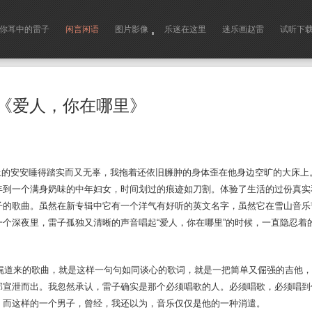
你耳中的雷子
闲言闲语
图片影像
乐迷在这里
迷乐画赵雷
试听下
《爱人，你在哪里》
安安睡得踏实而又无辜，我拖着还依旧臃肿的身体歪在他身边空旷的大床上
年到一个满身奶味的中年妇女，时间划过的痕迹如刀割。体验了生活的过份真实
子的歌曲。虽然在新专辑中它有一个洋气有好听的英文名字，虽然它在雪山音乐
一个深夜里，雷子孤独又清晰的声音唱起“爱人，你在哪里”的时候，一直隐忍着
来的歌曲，就是这样一句句如同谈心的歌词，就是一把简单又倔强的吉他，
部宣泄而出。我忽然承认，雷子确实是那个必须唱歌的人。必须唱歌，必须唱到
。而这样的一个男子，曾经，我还以为，音乐仅仅是他的一种消遣。