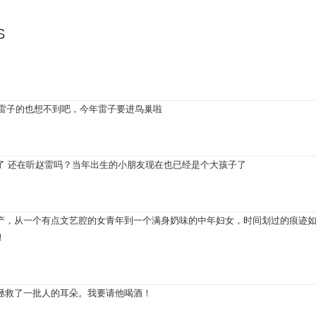
S
喜欢雷子的也想不到吧，今年雷子要进鸟巢啦
了 还在听赵雷吗？当年出生的小朋友现在也已经是个大孩子了
产，从一个有点文艺腔的女青年到一个满身奶味的中年妇女，时间划过的痕迹如
！
拯救了一批人的耳朵。我要请他喝酒！