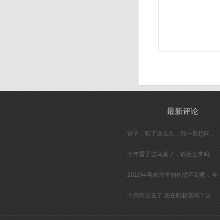
最新评论
雷子，听了这么久，我一直想问，
今年雷子进鸟巢了，你还会来吗
2010年喜欢雷子的也想不到吧，今
十四年过去了 还在听赵雷吗？当