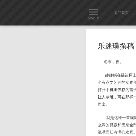
返回首页
playlist
乐迷璞撰稿
冬末，夜。
静静躺在摇篮床上的
个有点文艺腔的女青
打开手机里仅存的雷
让人恭维，可在那样
而出。
就是这样一首娓娓道
么深的孤寂和无奈全
流满面却有满心欢喜