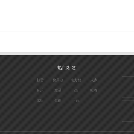
热门标签
赵雷
快男赵
南方姑
人家
雷
娘
音乐
难受
画
咬春
试听
歌曲
下载