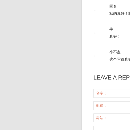
匿名
写的真好！
牛~
真好！
小不点
这个写得真
LEAVE A REP
名字：
邮箱：
网站：