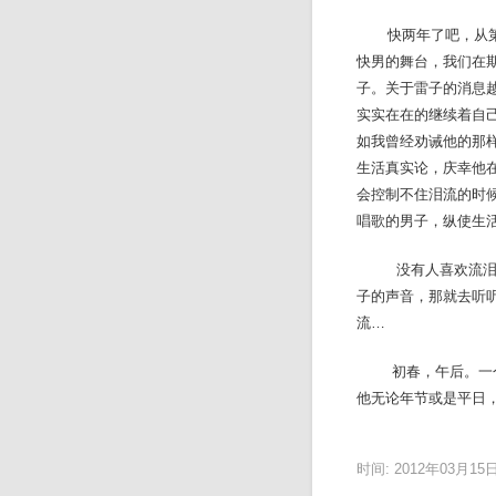
快两年了吧，从第一
快男的舞台，我们在
子。关于雷子的消息
实实在在的继续着自
如我曾经劝诫他的那
生活真实论，庆幸他
会控制不住泪流的时
唱歌的男子，纵使生
没有人喜欢流泪，但
子的声音，那就去听
流…
初春，午后。一个月
他无论年节或是平日
时间: 2012年03月15