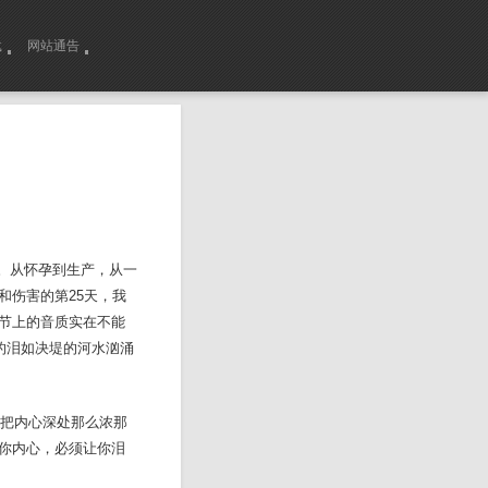
载
网站通告
。从怀孕到生产，从一
和伤害的第25天，我
节上的音质实在不能
的泪如决堤的河水汹涌
把内心深处那么浓那
你内心，必须让你泪